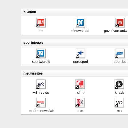
kranten
hln
nieuwsblad
gazet van antw
sportnieuws
sportwereld
eurosport
sport.be
nieuwssites
vrt nieuws
clint
knack
apache news lab
mm
mo