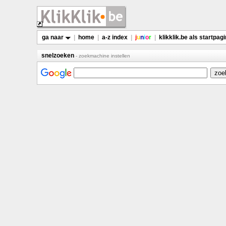
ga naar
|
home
|
a-z index
|
j
u
n
i
o
r
|
klikklik.be als startpag
snelzoeken
- zoekmachine instellen